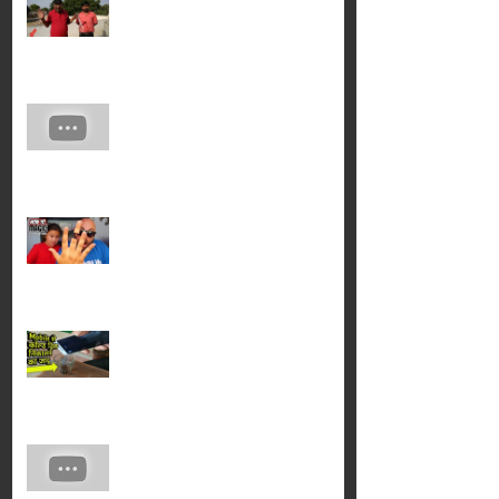
जाने राजPart 46
30 BEST MAGIC TRICKS
ANYONE CAN DO Part 45
10 Simple Magic Tricks Anyone
Can Do! Part 44
मोबाइल का जादू सीखें, Part 43
मोमबत्ती की आग को हाथ कैसे उठाते है
जादुगर ?Part 41