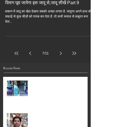
दिमाग घूम जायेगा इस जादू से,जादू सीखें Part 9
बचपन में जादू का खेल देखना सबको अच्छा लगता है. जादूगर अपने हाथ की
सफ़ाई से कुछ चीज़ों को ग़ायब कर देता है. तो कभी रूमाल से कबूतर बना
देता...
7
/
11
Recent Posts
ગામ મલાલા-દિવ નિવાસી (Rajibai
Deugi) સ્વ. રાજીબાઈ દેવજી વાજાનું
લંડનમાં (Besnu) બેસણું...
ગામ મલાલા-દિવ નિવાસી સ્વ. વિપેન
જેઠાલાલ ભાલિયાનું લંડનમાં
બેસવાનું...