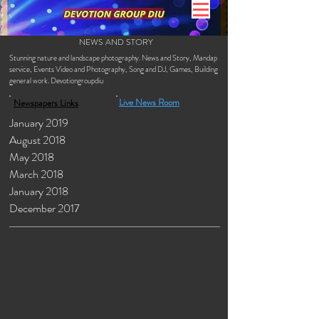
NEWS AND STORY
Stunning nature and landscape photography. News and Story, Mandap
service, Events Video and Photography, Song and DJ, Games, Building
general work. Devotiongroupdiu
Live News Room
Newspapers Links
January 2019
August 2018
May 2018
March 2018
January 2018
December 2017